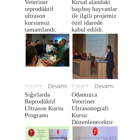
Veteriner
Kırsal alandaki
reprodüktif
başıboş hayvanlar
ultrason
ile ilgili projemiz
kursumuz
özel idarede
tamamlandı.
kabul edildi.
Devamı
Devamı
10.02.2019
07.02.2019
Sığırlarda
Odamızca
Reprodüktif
Veteriner
Ultrason Kursu
Ultrasonografi
Programı
Kursu
Düzenlenecektir