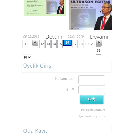
Devamı
Devamı
06.02.2019
29.01.2019
16
...
...
1
12
13
14
15
17
18
19
20
39
Üyelik Girişi
Kullanıcı adı
Şifre
Parolamı unuttum
Üye olmak istiyorum
Oda Kayıt