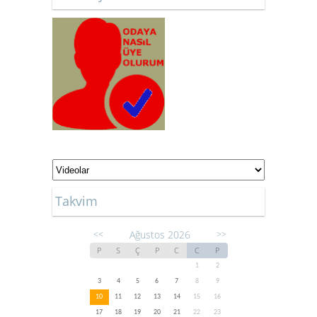
Takvim
Ağustos 2026
<<
>>
P
S
Ç
P
C
C
P
1
2
3
4
5
6
7
8
9
10
11
12
13
14
15
16
17
18
19
20
21
22
23