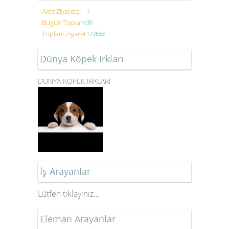
Aktif Ziyaretçi
1
Bugün Toplam
36
Toplam Ziyaret
179693
Dünya Köpek Irkları
DÜNYA KÖPEK IRKLARI
İş Arayanlar
Lütfen tıklayınız.
..
Eleman Arayanlar