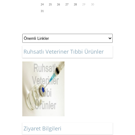
24
25
26
27
28
29
30
31
Ruhsatlı Veteriner Tıbbi Ürünler
Ziyaret Bilgileri