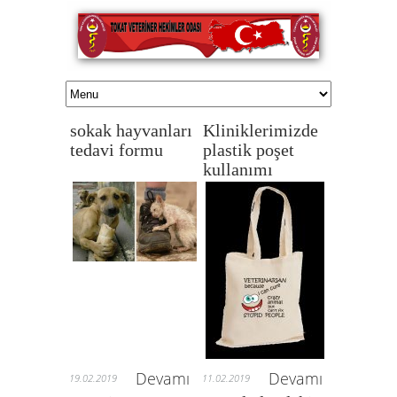
sokak hayvanları
Kliniklerimizde
tedavi formu
plastik poşet
kullanımı
Devamı
Devamı
19.02.2019
11.02.2019