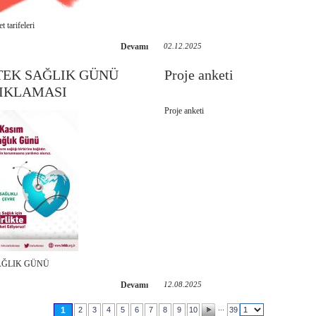
t tarifeleri
Devamı
02.12.2025
TEK SAĞLIK GÜNÜ
Proje anketi
ÇIKLAMASI
Proje anketi
AĞLIK GÜNÜ
Devamı
12.08.2025
...
1
2
3
4
5
6
7
8
9
10
39