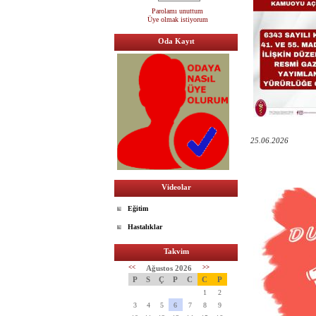
Parolamı unuttum
Üye olmak istiyorum
Oda Kayıt
25.06.2026
Videolar
Eğitim
Hastalıklar
Takvim
<<
Ağustos 2026
>>
P
S
Ç
P
C
C
P
1
2
3
4
5
6
7
8
9