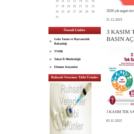
10
11
12
13
14
15
16
17
18
19
20
21
22
23
2026 yılı asgari ücre
24
25
26
27
28
29
30
31
31.12.2025
Önemli Linkler
3 KASIM 
BASIN A
Gıda Tarım ve Hayvancılık
Bakanlığı
TVHB
Tokat İl Müdürlüğü
Eleman Arayanlar
Ruhsatlı Veteriner Tıbbi Ürünler
3 KASIM TEK S
03.11.2025