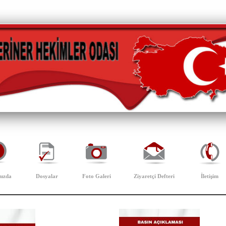
ızda
Dosyalar
Foto Galeri
Ziyaretçi Defteri
İletişim