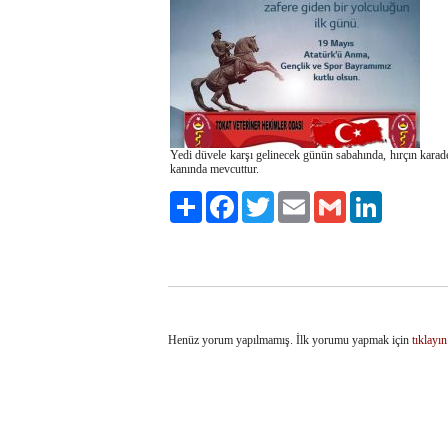
Yedi düvele karşı gelinecek günün sabahında, hırçın karad
kanında mevcuttur.
Paylaş
Facebook
Twitter
Email
Gmail
LinkedIn
Henüz yorum yapılmamış. İlk yorumu yapmak için
tıklayın